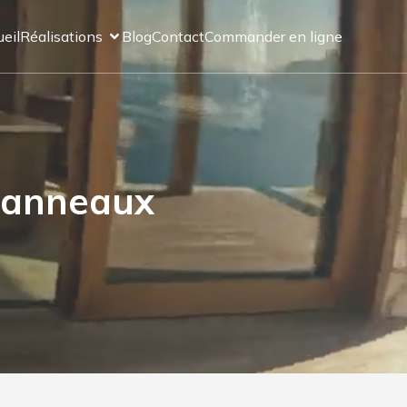
eil
Réalisations
Blog
Contact
Commander en ligne
panneaux